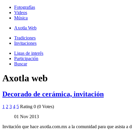
Fotografías
Videos
Música
Axotla Web
Tradiciones
Invitaciones
Ligas de interés
Participación
Buscar
Axotla web
Decorado de cerámica, invitación
1
2
3
4
5
Rating 0 (0 Votes)
01 Nov 2013
Invitación que hace axotla.com.mx a la comunidad para que asista a dec