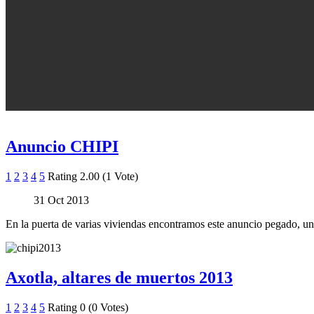
Anuncio CHIPI
1
2
3
4
5
Rating 2.00 (1 Vote)
31 Oct 2013
En la puerta de varias viviendas encontramos este anuncio pegado, un
Axotla, altares de muertos 2013
1
2
3
4
5
Rating 0 (0 Votes)