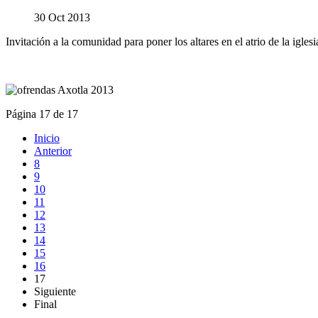
30 Oct 2013
Invitación a la comunidad para poner los altares en el atrio de la igles
Página 17 de 17
Inicio
Anterior
8
9
10
11
12
13
14
15
16
17
Siguiente
Final