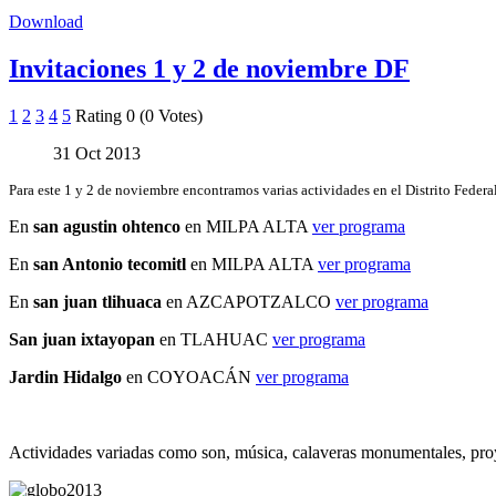
Download
Invitaciones 1 y 2 de noviembre DF
1
2
3
4
5
Rating 0 (0 Votes)
31 Oct 2013
Para este 1 y 2 de noviembre encontramos varias actividades en el Distrito Federal
En
san agustin ohtenco
en MILPA ALTA
ver programa
En
san Antonio tecomitl
en MILPA ALTA
ver programa
En
san juan tlihuaca
en AZCAPOTZALCO
ver programa
San juan ixtayopan
en TLAHUAC
ver programa
Jardin Hidalgo
en COYOACÁN
ver programa
Actividades variadas como son, música, calaveras monumentales, proye