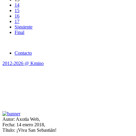
14
15
16
17
Siguiente
Final
Contacto
2012-2026 @ Kmino
Autor: Axotla Web,
Fecha: 14 enero 2018,
Título: ¡Viva San Sebastián!