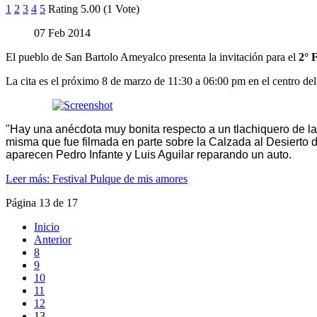
1
2
3
4
5
Rating 5.00 (1 Vote)
07 Feb 2014
El pueblo de San Bartolo Ameyalco presenta la invitación para el
2° F
La cita es el próximo 8 de marzo de 11:30 a 06:00 pm en el centro del
"Hay una anécdota muy bonita respecto a un tlachiquero de la 
misma que fue filmada en parte sobre la Calzada al Desierto de
aparecen Pedro Infante y Luis Aguilar reparando un auto.
Leer más: Festival Pulque de mis amores
Página 13 de 17
Inicio
Anterior
8
9
10
11
12
13