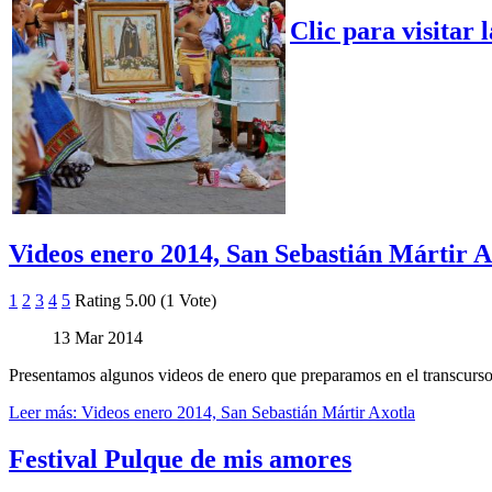
Clic para visitar l
Videos enero 2014, San Sebastián Mártir A
1
2
3
4
5
Rating 5.00 (1 Vote)
13 Mar 2014
Presentamos algunos videos de enero que preparamos en el transcurso d
Leer más: Videos enero 2014, San Sebastián Mártir Axotla
Festival Pulque de mis amores