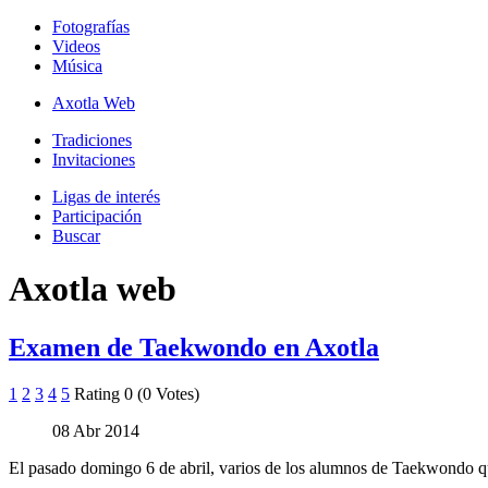
Fotografías
Videos
Música
Axotla Web
Tradiciones
Invitaciones
Ligas de interés
Participación
Buscar
Axotla web
Examen de Taekwondo en Axotla
1
2
3
4
5
Rating 0 (0 Votes)
08 Abr 2014
El pasado domingo 6 de abril, varios de los alumnos de Taekwondo que 