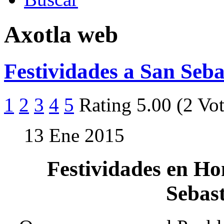
Axotla web
Festividades a San Seba
1
2
3
4
5
Rating 5.00 (2 Vot
13 Ene 2015
Festividades en Ho
Sebas