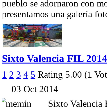
pueblo se adornaron con mo
presentamos una galería fot
Sixto Valencia FIL 201
1
2
3
4
5
Rating 5.00 (1 Vot
03 Oct 2014
Sixto Valencia