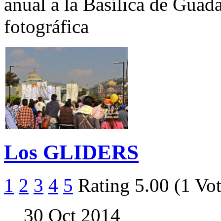
anual a la Basílica de Guad
fotográfica
Los GLIDERS
1
2
3
4
5
Rating 5.00 (1 Vot
30 Oct 2014