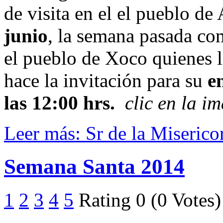
de visita en el el pueblo de
junio
, la semana pasada co
el pueblo de Xoco quienes l
hace la invitación para su
e
las 12:00 hrs.
clic en la i
Leer más: Sr de la Miserico
Semana Santa 2014
1
2
3
4
5
Rating 0 (0 Votes)