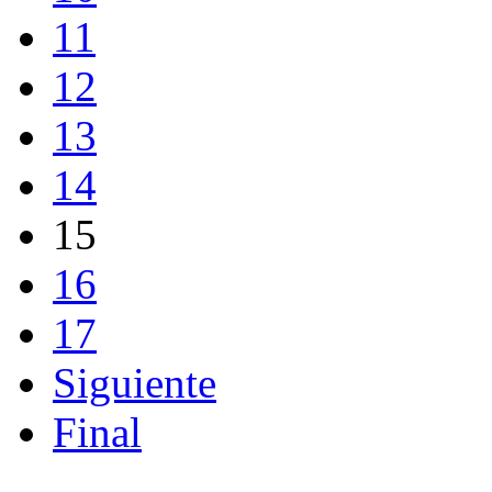
11
12
13
14
15
16
17
Siguiente
Final