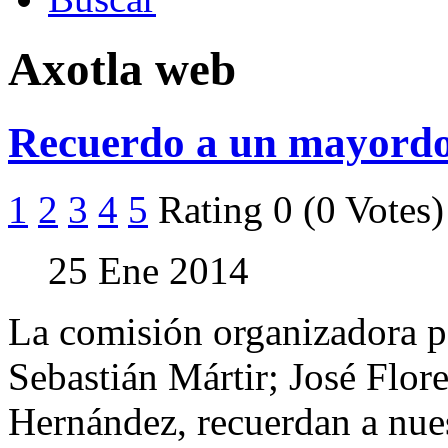
Axotla web
Recuerdo a un mayord
1
2
3
4
5
Rating 0 (0 Votes)
25 Ene 2014
La comisión organizadora pa
Sebastián Mártir; José Flor
Hernández, recuerdan a nue