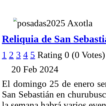
Reliquia de San Sebast
1
2
3
4
5
Rating 0 (0 Votes)
20 Feb 2024
El domingo 25 de enero ser
San Sebastián en churubusc
la semana habrá varios even