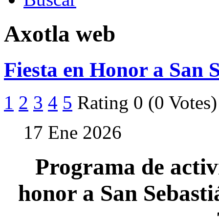
Axotla web
Fiesta en Honor a San 
1
2
3
4
5
Rating 0 (0 Votes)
17 Ene 2026
Programa de activi
honor a San Sebasti