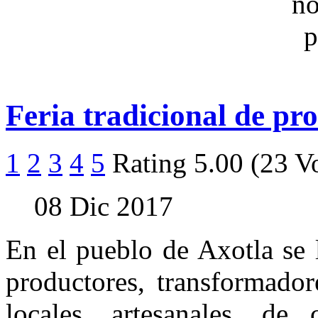
Feria tradicional de pr
1
2
3
4
5
Rating 5.00 (23 V
08 Dic 2017
En el pueblo de Axotla se 
productores, transformador
locales, artesanales, de 