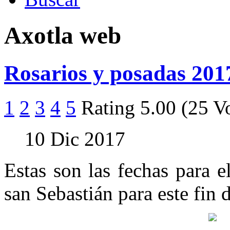
Axotla web
Rosarios y posadas 201
1
2
3
4
5
Rating 5.00 (25 V
10 Dic 2017
Estas son las fechas para e
san Sebastián para este fin 