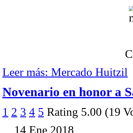
C
Leer más: Mercado Huitzil
Novenario en honor a S
1
2
3
4
5
Rating 5.00 (19 V
14 Ene 2018