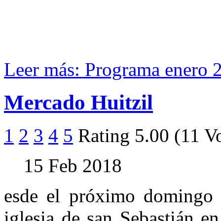
Leer más: Programa enero 
Mercado Huitzil
1
2
3
4
5
Rating 5.00 (11 V
15 Feb 2018
esde el próximo doming
iglesia de san Sebastián e