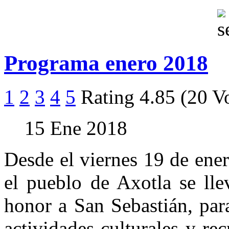
Programa enero 2018
1
2
3
4
5
Rating 4.85 (20 V
15 Ene 2018
Desde el viernes 19 de ener
el pueblo de Axotla se lle
honor a San Sebastián, par
actividades culturales y rec