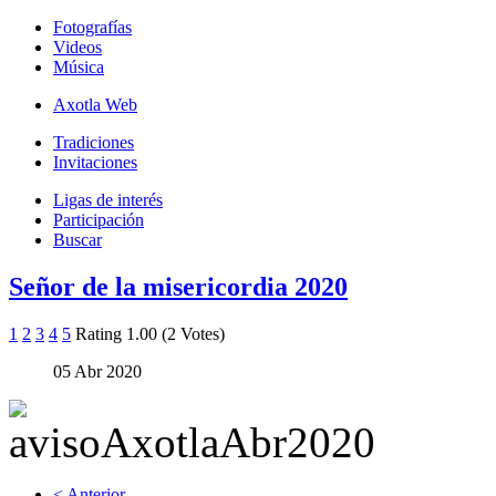
Fotografías
Videos
Música
Axotla Web
Tradiciones
Invitaciones
Ligas de interés
Participación
Buscar
Señor de la misericordia 2020
1
2
3
4
5
Rating 1.00 (2 Votes)
05 Abr 2020
< Anterior