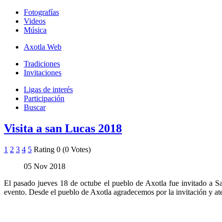
Fotografías
Videos
Música
Axotla Web
Tradiciones
Invitaciones
Ligas de interés
Participación
Buscar
Visita a san Lucas 2018
1
2
3
4
5
Rating 0 (0 Votes)
05 Nov 2018
El pasado jueves 18 de octube el pueblo de Axotla fue invitado a S
evento. Desde el pueblo de Axotla agradecemos por la invitación y at