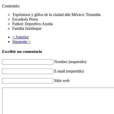
Contenido:
Topónimos y glifos de la ciudad dde México: Tenanitla
Escudería Perea
Futbol: Deportivo Axotla
Familia Ixtolinque
< Anterior
Siguiente >
Escribir un comentario
Nombre (requerido)
E-mail (requerido)
Sitio web