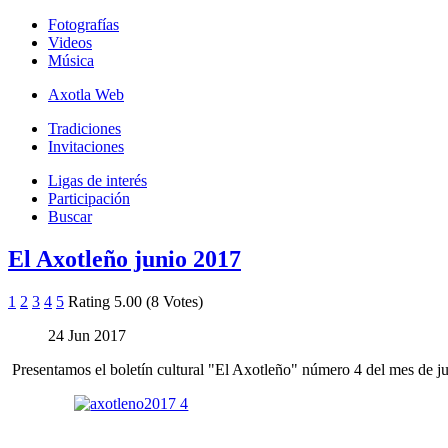
Fotografías
Videos
Música
Axotla Web
Tradiciones
Invitaciones
Ligas de interés
Participación
Buscar
El Axotleño junio 2017
1
2
3
4
5
Rating 5.00 (8 Votes)
24 Jun 2017
Presentamos el boletín cultural "El Axotleño" número 4 del mes de j