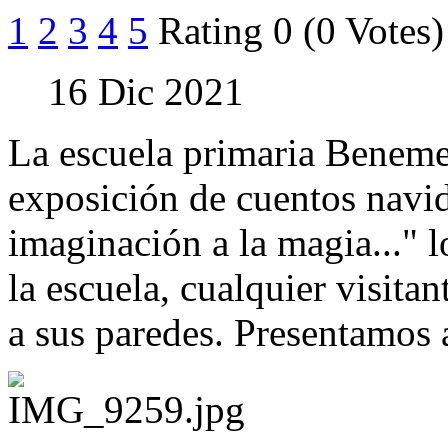
1
2
3
4
5
Rating 0 (0 Votes)
16 Dic 2021
La escuela primaria Benemer
exposición de cuentos navi
imaginación a la magia..." l
la escuela, cualquier visita
a sus paredes. Presentamos 